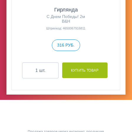
Гирлянда
С Днем Победы! 2м
B&H
Штрихкод: 4650067916811
316 РУБ.
шт.
Продажа товаров через интернет, продукция