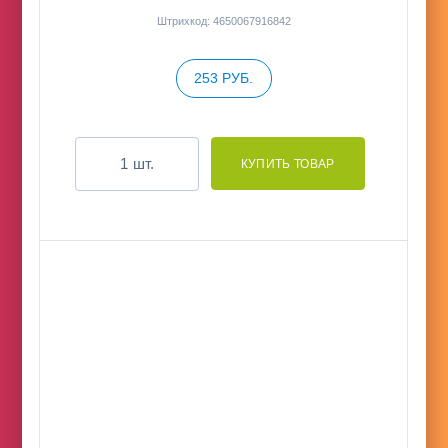
Штрихкод: 4650067916842
253 РУБ.
шт.