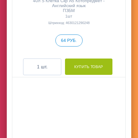
40л S Клетка Скр А5 Котопредмет -
Английский язык
ПЗБМ
1шт
Штрихкод: 4630121290248
64 РУБ.
шт.