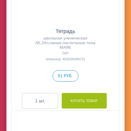
Тетрадь
школьная ученическая
А5,24л,линия,пастельные тона
МАЯК
1шт
Штрихкод: 4630184285731
51 РУБ.
шт.