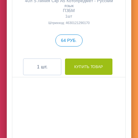
40л S Линия Скр А5 Котопредмет - Русский
язык
ПЗБМ
1шт
Штрихкод: 4630121290170
64 РУБ.
шт.