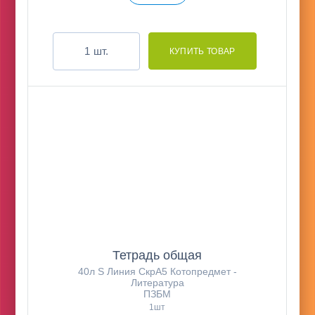
шт.
Тетрадь общая
40л S Линия СкрА5 Котопредмет -
Литература
ПЗБМ
1шт