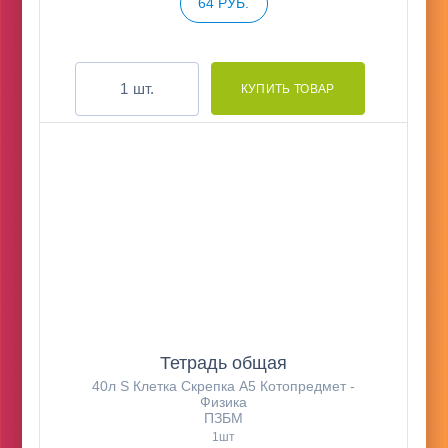
64 РУБ.
шт.
Тетрадь общая
40л S Клетка Скрепка А5 Котопредмет -
Физика
ПЗБМ
1шт