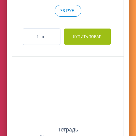
76 РУБ.
шт.
Тетрадь