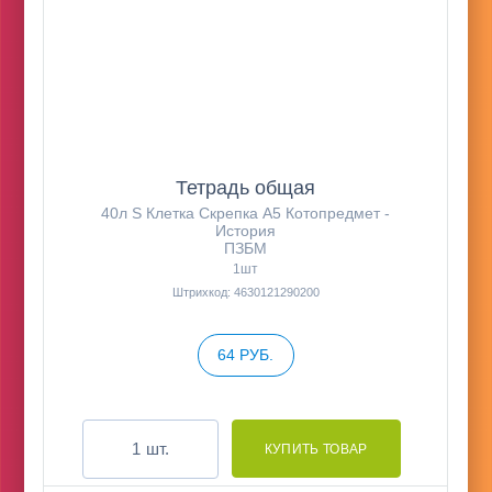
Тетрадь общая
40л S Клетка Скрепка А5 Котопредмет -
История
ПЗБМ
1шт
Штрихкод: 4630121290200
64 РУБ.
шт.