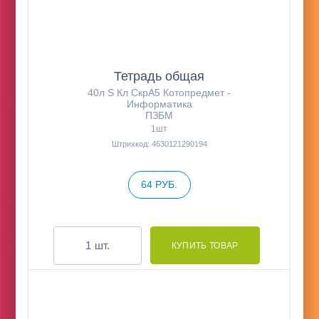
Тетрадь общая
40л S Кл СкрА5 Котопредмет -
Информатика
ПЗБМ
1шт
Штрихкод: 4630121290194
64 РУБ.
шт.