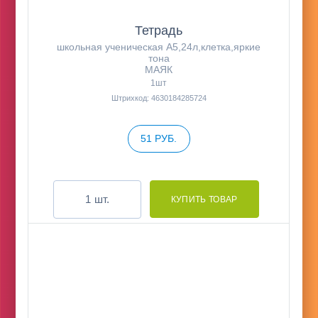
Тетрадь
школьная ученическая А5,24л,клетка,яркие
тона
МАЯК
1шт
Штрихкод: 4630184285724
51 РУБ.
шт.