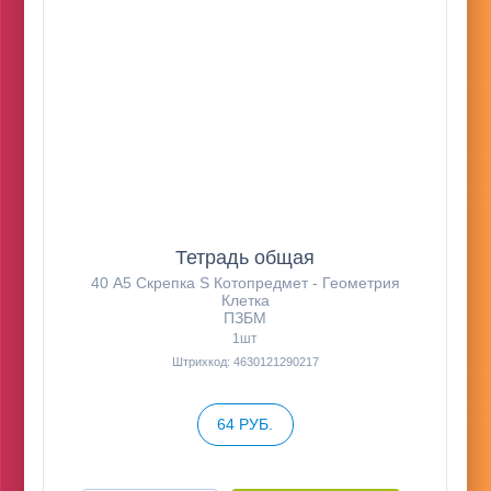
Тетрадь общая
40 А5 Скрепка S Котопредмет - Геометрия
Клетка
ПЗБМ
1шт
Штрихкод: 4630121290217
64 РУБ.