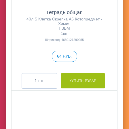
Тетрадь общая
40л S Клетка Скрепка А5 Котопредмет -
Химия
ПЗБМ
1шт
Штрихкод: 4630121290255
64 РУБ.
шт.