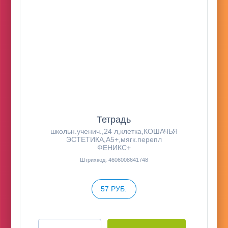
Тетрадь
школьн.ученич.,24 л,клетка,КОШАЧЬЯ
ЭСТЕТИКА,А5+,мягк.перепл
ФЕНИКС+
Штрихкод: 4606008641748
57 РУБ.