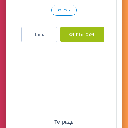
38 РУБ.
шт.
Тетрадь