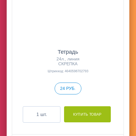
Тетрадь
24л., линия
СКРЕПКА
Штрихкод: 4640598702793
24 РУБ.
шт.