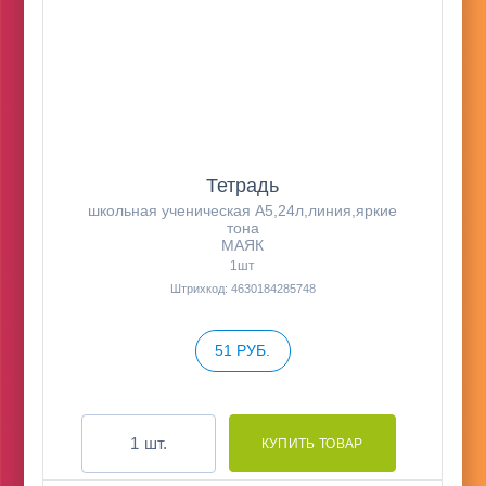
Тетрадь
школьная ученическая А5,24л,линия,яркие
тона
МАЯК
1шт
Штрихкод: 4630184285748
51 РУБ.
шт.