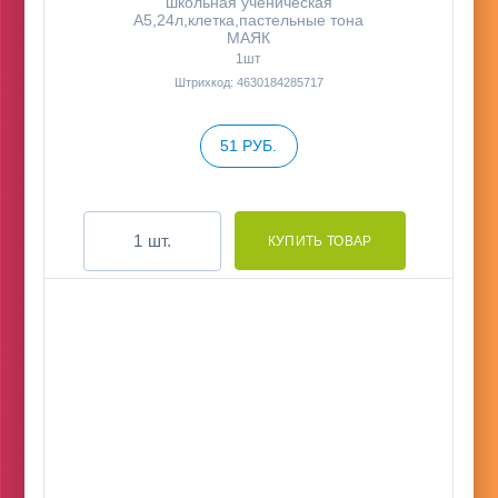
школьная ученическая
А5,24л,клетка,пастельные тона
МАЯК
1шт
Штрихкод: 4630184285717
51 РУБ.
шт.