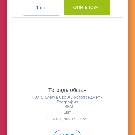
шт.
Тетрадь общая
40л S Клетка Скр А5 Котопредмет -
География
ПЗБМ
1шт
Штрихкод: 4630121290224