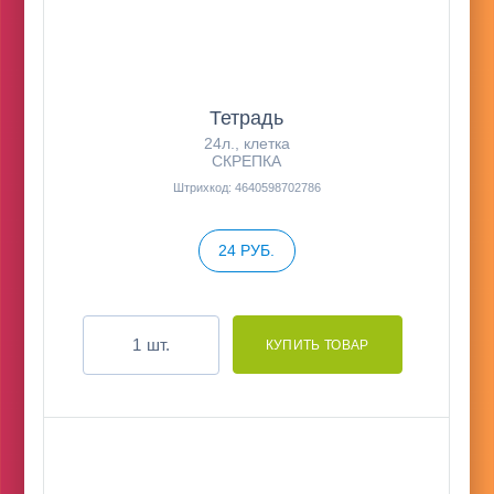
Тетрадь
24л., клетка
СКРЕПКА
Штрихкод: 4640598702786
24 РУБ.
шт.