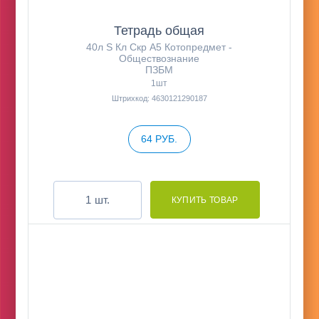
Тетрадь общая
40л S Кл Скр А5 Котопредмет -
Обществознание
ПЗБМ
1шт
Штрихкод: 4630121290187
64 РУБ.
шт.