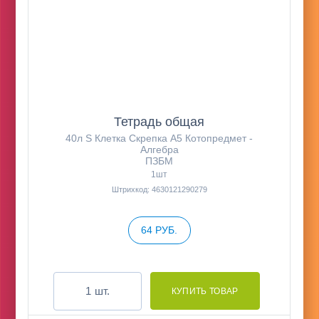
Тетрадь общая
40л S Клетка Скрепка А5 Котопредмет -
Алгебра
ПЗБМ
1шт
Штрихкод: 4630121290279
64 РУБ.
шт.