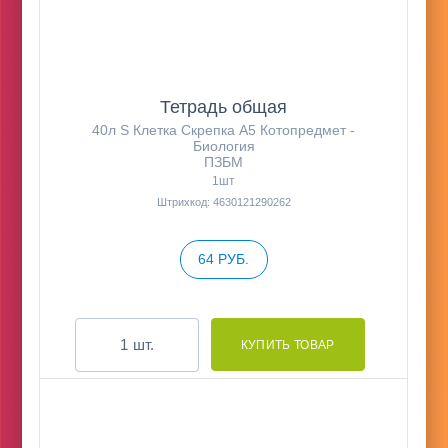
Тетрадь общая
40л S Клетка Скрепка А5 Котопредмет -
Биология
ПЗБМ
1шт
Штрихкод: 4630121290262
64 РУБ.
шт.