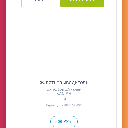
Ж/пятновыводитель
Oxi Action д/тканей
VANISH
1л
Штрихкод: 5900627006315
506 РУБ.