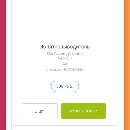
Ж/пятновыводитель
Oxi Action д/тканей
VANISH
1л
Штрихкод: 4607109403334
506 РУБ.
шт.