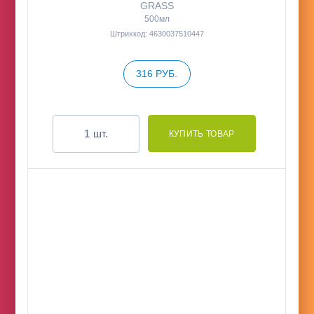
GRASS
500мл
Штрихкод: 4630037510447
316 РУБ.
шт.