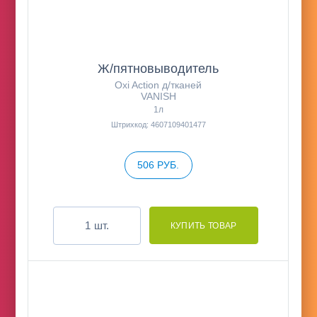
Ж/пятновыводитель
Oxi Action д/тканей
VANISH
1л
Штрихкод: 4607109401477
506 РУБ.
шт.