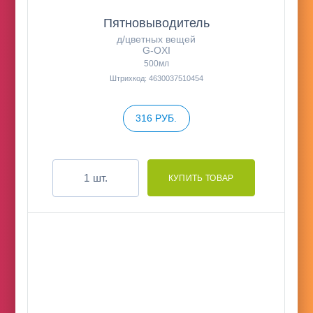
Пятновыводитель
д/цветных вещей
G-OXI
500мл
Штрихкод: 4630037510454
316 РУБ.
шт.