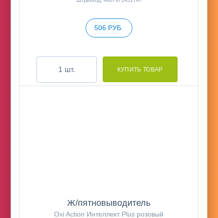
Штрихкод: 4607971451747
506 РУБ.
шт.
Ж/пятновыводитель
Oxi Action Интеллект Plus розовый