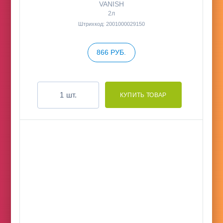
VANISH
2л
Штрихкод: 2001000029150
866 РУБ.
шт.