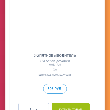
Ж/пятновыводитель
Oxi Action д/тканей
VANISH
1л
Штрихкод: 5997321740195
506 РУБ.
шт.