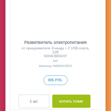
Разветвитель электропитания
от прикуривателя 2гнезда + 2 USB-порта,
12В
NOVA BRIGHT
1шт
Штрихкод: 4690381570672
885 РУБ.
шт.