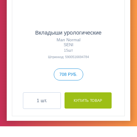
Вкладыши урологические
Man Normal
SENI
15шт
Штрихкод: 5900516694784
708 РУБ.
шт.