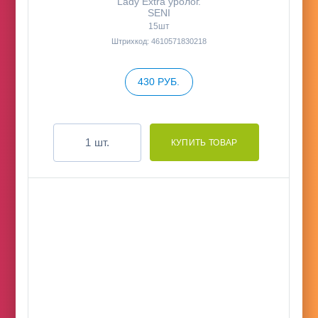
Lady Extra уролог.
SENI
15шт
Штрихкод: 4610571830218
430 РУБ.
шт.