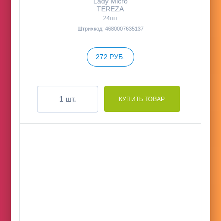
Lady Micro
TEREZA
24шт
Штрихкод: 4680007635137
272 РУБ.
шт.