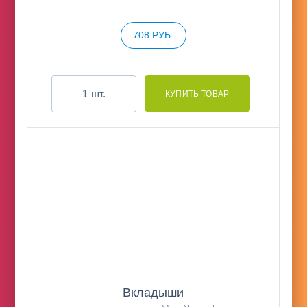
708 РУБ.
шт.
Вкладыши