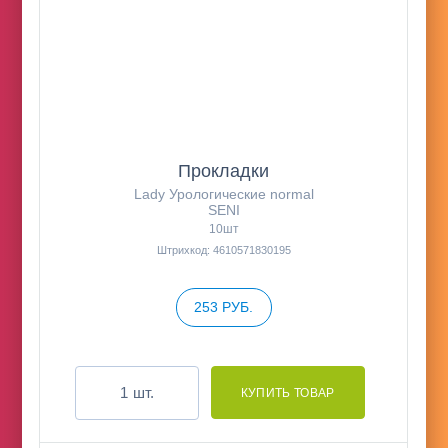
Прокладки
Lady Урологические normal
SENI
10шт
Штрихкод: 4610571830195
253 РУБ.
шт.