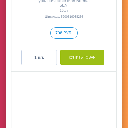
урологические Man Normal
SENI
15шт
Штрихкод: 5900516038236
708 РУБ.
шт.