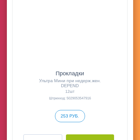
Прокладки
Ультра Мини при недерж.жен.
DEPEND
12шт
Штрихкод: 5029053547916
253 РУБ.