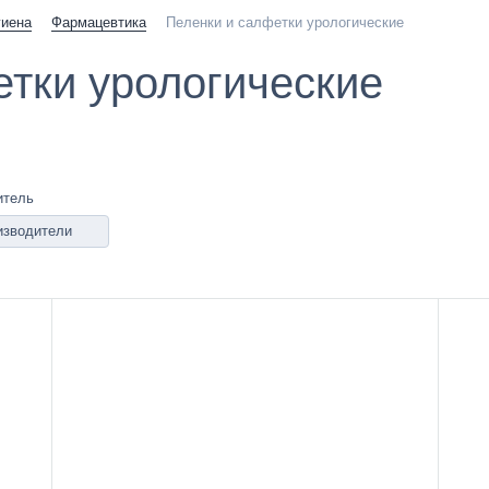
гиена
Фармацевтика
Пеленки и салфетки урологические
етки урологические
итель
изводители