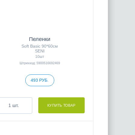
Пеленки
Soft Basic 90*60см
SENI
10шт
Штрихкод: 5900516692469
493 РУБ.
шт.