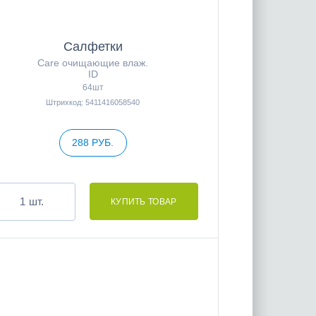
Салфетки
Care очищающие влаж.
ID
64шт
Штрихкод: 5411416058540
288 РУБ.
шт.