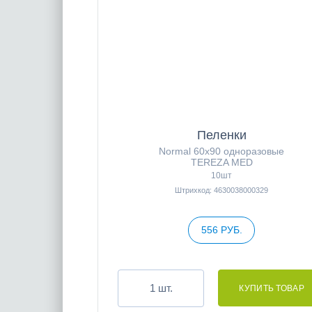
Пеленки
Normal 60x90 одноразовые
TEREZA MED
10шт
Штрихкод: 4630038000329
556 РУБ.
шт.