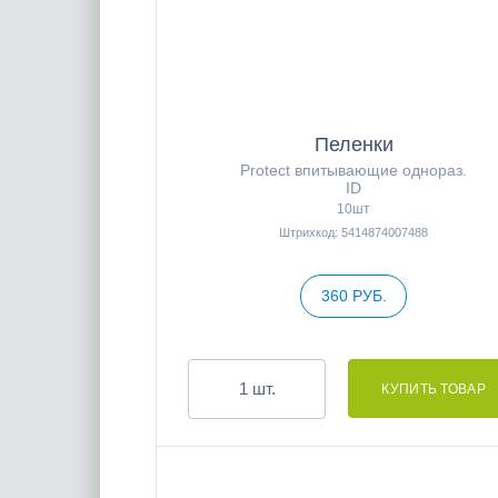
Пеленки
Protect впитывающие однораз.
ID
10шт
Штрихкод: 5414874007488
360 РУБ.
шт.