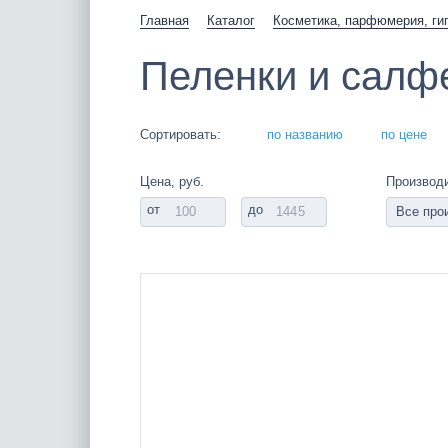
Главная
Каталог
Косметика, парфюмерия, ги
Пеленки и салф
Сортировать:
по названию
по цене
Цена, руб.
Производ
от
до
Все про