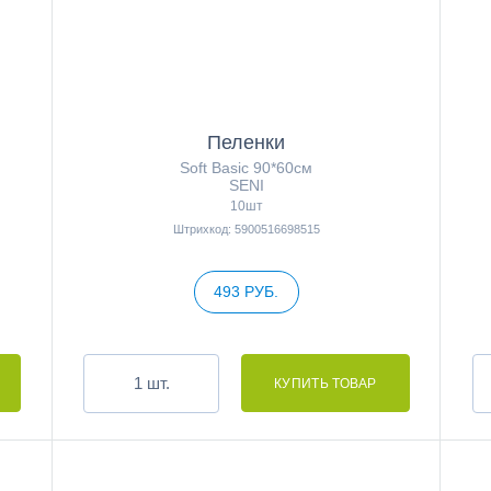
Пеленки
Soft Basic 90*60см
SENI
10шт
Штрихкод: 5900516698515
493 РУБ.
шт.