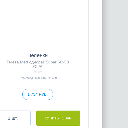
Пеленки
Tereza Med однораз Super 60x90
OLA!
30шт
Штрихкод: 4680007631788
1 734 РУБ.
шт.