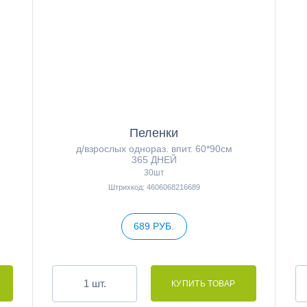
Пеленки
д/взрослых однораз. впит. 60*90см
365 ДНЕЙ
30шт
Штрихкод: 4606068216689
689 РУБ.
шт.