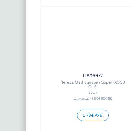
Пеленки
Tereza Med однораз Super 60x90
OLA!
30шт
Штрихкод: 4630038000381
1 734 РУБ.