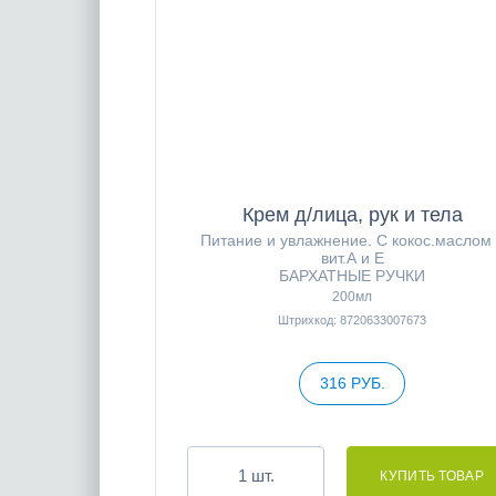
Крем д/лица, рук и тела
Питание и увлажнение. С кокос.маслом
вит.А и Е
БАРХАТНЫЕ РУЧКИ
200мл
Штрихкод: 8720633007673
316 РУБ.
шт.