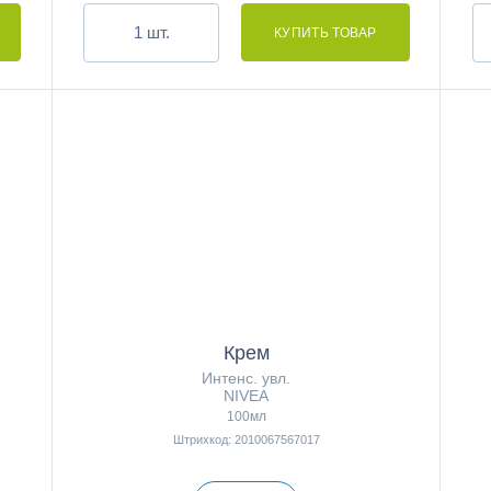
шт.
Крем
Интенс. увл.
NIVEA
100мл
Штрихкод: 2010067567017