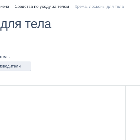
гиена
Средства по уходу за телом
Крема, лосьоны для тела
для тела
итель
изводители