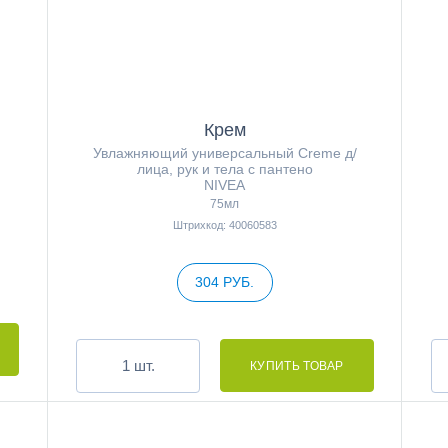
Крем
Увлажняющий универсальный Creme д/
лица, рук и тела с пантено
NIVEA
75мл
Штрихкод: 40060583
304 РУБ.
шт.