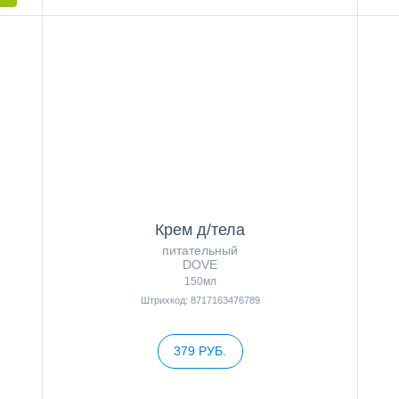
Крем д/тела
питательный
DOVE
150мл
Штрихкод: 8717163476789
379 РУБ.