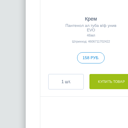
Крем
Пантенол ал.туба в/ф унив
EVO
46мл
Штрихкод: 4606711702422
158 РУБ.
шт.