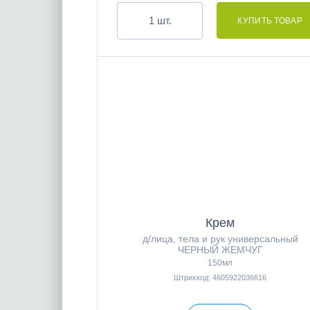
шт.
Крем
д/лица, тела и рук универсальный
ЧЕРНЫЙ ЖЕМЧУГ
150мл
Штрихкод: 4605922036616