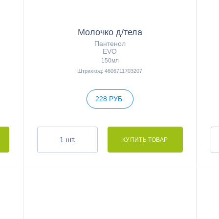
Молочко д/тела
Пантенол
EVO
150мл
Штрихкод: 4606711703207
228 РУБ.
шт.