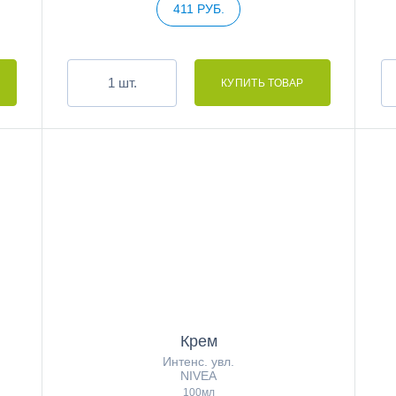
411 РУБ.
шт.
Крем
Интенс. увл.
NIVEA
100мл