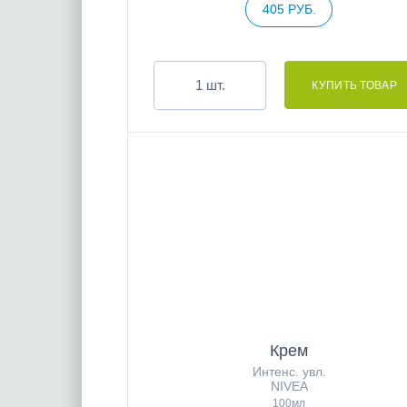
405 РУБ.
шт.
Крем
Интенс. увл.
NIVEA
100мл