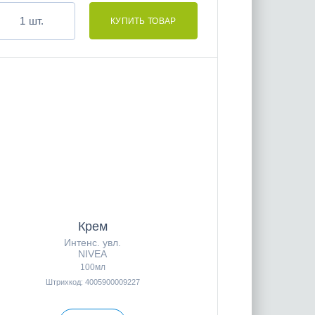
шт.
Крем
Интенс. увл.
NIVEA
100мл
Штрихкод: 4005900009227