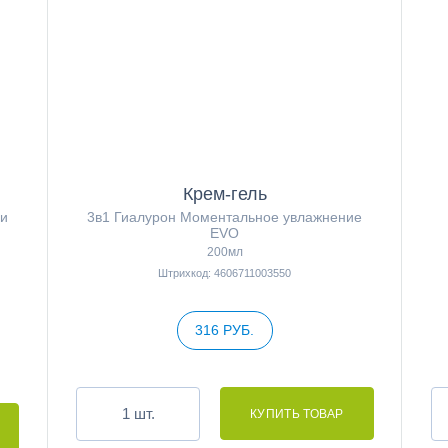
Крем-гель
 и
3в1 Гиалурон Моментальное увлажнение
EVO
200мл
Штрихкод: 4606711003550
316 РУБ.
шт.