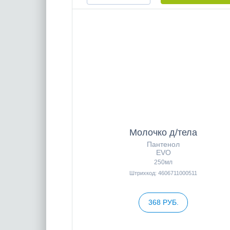
Молочко д/тела
Пантенол
EVO
250мл
Штрихкод: 4606711000511
368 РУБ.