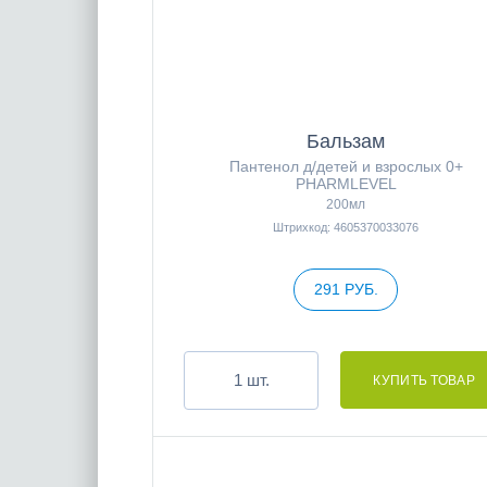
Бальзам
Пантенол д/детей и взрослых 0+
PHARMLEVEL
200мл
Штрихкод: 4605370033076
291 РУБ.
шт.