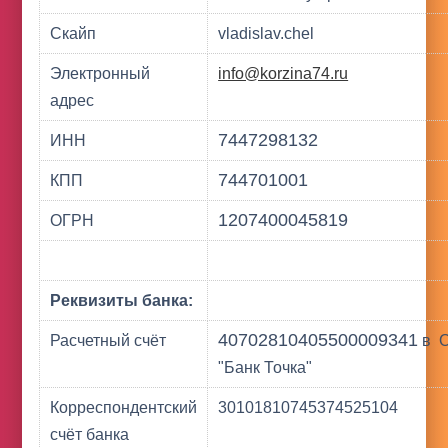
Скайп
vladislav.chel
Электронный
info@korzina74.ru
адрес
7447298132
ИНН
744701001
КПП
1207400045819
ОГРН
Реквизиты банка:
40702810405500009341
Расчетный счёт
в
"Банк Точка"
Корреспондентский
30101810745374525104
счёт банка