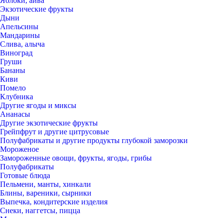
Яблоки, айва
Экзотические фрукты
Дыни
Апельсины
Мандарины
Слива, алыча
Виноград
Груши
Бананы
Киви
Помело
Клубника
Другие ягоды и миксы
Ананасы
Другие экзотические фрукты
Грейпфрут и другие цитрусовые
Полуфабрикаты и другие продукты глубокой заморозки
Мороженое
Замороженные овощи, фрукты, ягоды, грибы
Полуфабрикаты
Готовые блюда
Пельмени, манты, хинкали
Блины, вареники, сырники
Выпечка, кондитерские изделия
Снеки, наггетсы, пицца