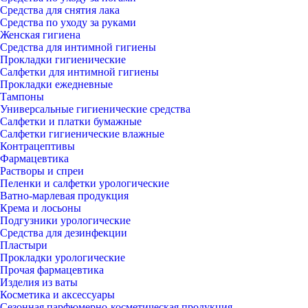
Средства для снятия лака
Средства по уходу за руками
Женская гигиена
Средства для интимной гигиены
Прокладки гигиенические
Салфетки для интимной гигиены
Прокладки ежедневные
Тампоны
Универсальные гигиенические средства
Салфетки и платки бумажные
Салфетки гигиенические влажные
Контрацептивы
Фармацевтика
Растворы и спреи
Пеленки и салфетки урологические
Ватно-марлевая продукция
Крема и лосьоны
Подгузники урологические
Средства для дезинфекции
Пластыри
Прокладки урологические
Прочая фармацевтика
Изделия из ваты
Косметика и аксессуары
Сезонная парфюмерно-косметическая продукция