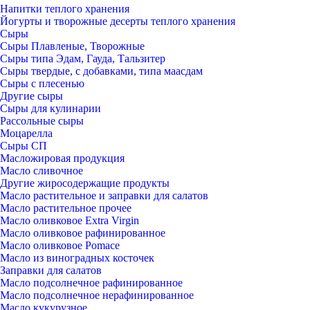
Напитки теплого хранения
Йогурты и творожные десерты теплого хранения
Сыры
Сыры Плавленые, Творожные
Сыры типа Эдам, Гауда, Тальзитер
Сыры твердые, с добавками, типа маасдам
Сыры с плесенью
Другие сыры
Сыры для кулинарии
Рассольные сыры
Моцарелла
Сыры СП
Масложировая продукция
Масло сливочное
Другие жиросодержащие продукты
Масло растительное и заправки для салатов
Масло растительное прочее
Масло оливковое Extra Virgin
Масло оливковое рафинированное
Масло оливковое Pomace
Масло из виноградных косточек
Заправки для салатов
Масло подсолнечное рафинированное
Масло подсолнечное нерафинированное
Масло кукурузное