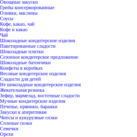
Овощные закуски
Грибы консервированные
Оливки, маслины
Соусы
Кофе, какао, чай
Кофе и какао
Чай
Шоколадные кондитерские изделия
Пакетированные сладости
Шоколадные плитки
Сезонное кондитерское предложение
Шоколадные батончики
Конфеты в коробках
Весовые кондитерские изделия
Сладости для детей
Не шоколадные кондитерские изделия
Жевательная резинка
Зефир, мармелад, восточные сладости
Мучные кондитерские изделия
Печенье, пряники, баранки
Закуски к аперитивам
Чипсы и кукурузные снэки
Соленые снэки
Семечки
Орехи