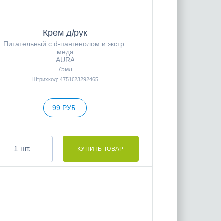
Крем д/рук
Питательный с d-пантенолом и экстр.
меда
AURA
75мл
Штрихкод: 4751023292465
99 РУБ.
шт.