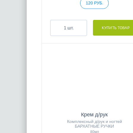
120 РУБ.
шт.
Крем д/рук
Комплексный д/рук и ногтей
БАРХАТНЫЕ РУЧКИ
80мл