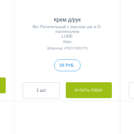
Крем д/рук
Bio Питательный с маслом ши и D-
пантенолом
LURE
40мл
Штрихкод: 4752171001770
59 РУБ.
шт.