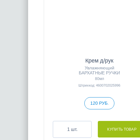
Крем д/рук
Увлажняющий
БАРХАТНЫЕ РУЧКИ
80мл
Штрихкод: 4600702025996
120 РУБ.
шт.