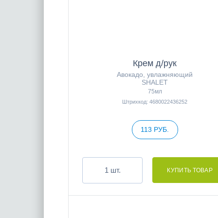
Крем д/рук
Авокадо, увлажняющий
SHALET
75мл
Штрихкод: 4680022436252
113 РУБ.
шт.