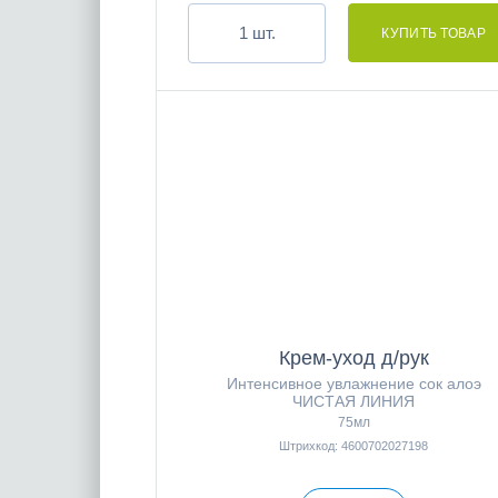
шт.
Крем-уход д/рук
Интенсивное увлажнение сок алоэ
ЧИСТАЯ ЛИНИЯ
75мл
Штрихкод: 4600702027198