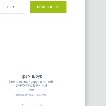
шт.
Крем д/рук
Комплексный д/рук и ногтей
БАРХАТНЫЕ РУЧКИ
80мл
Штрихкод: 4600702022483