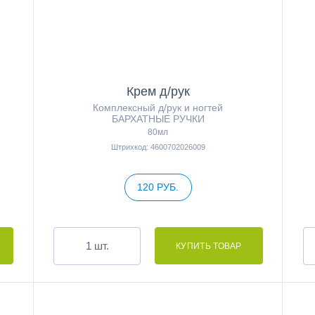
Крем д/рук
Комплексный д/рук и ногтей
БАРХАТНЫЕ РУЧКИ
80мл
Штрихкод: 4600702026009
120 РУБ.
шт.