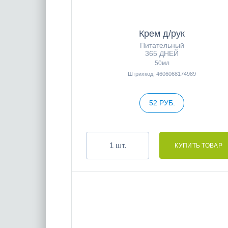
Крем д/рук
Питательный
365 ДНЕЙ
50мл
Штрихкод: 4606068174989
52 РУБ.
шт.