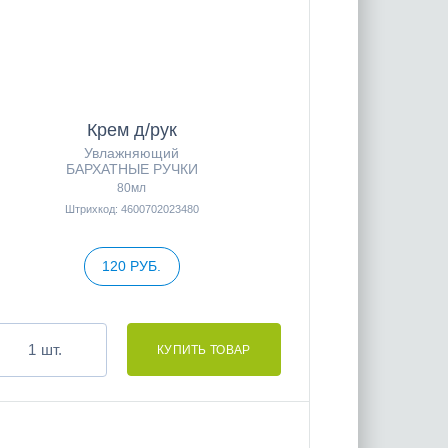
Крем д/рук
Увлажняющий
БАРХАТНЫЕ РУЧКИ
80мл
Штрихкод: 4600702023480
120 РУБ.
шт.