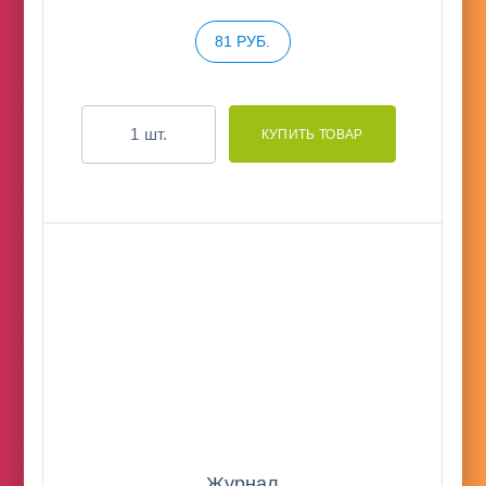
81 РУБ.
шт.
Журнал