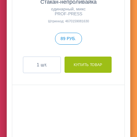
Стакан-непроливайка
одинарный, микс
PROF-PRESS
Штрихкод: 4670159081630
89 РУБ.
шт.