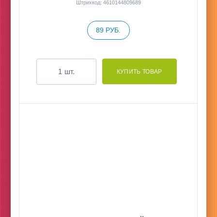
Штрихкод: 4610144809689
89 РУБ.
шт.