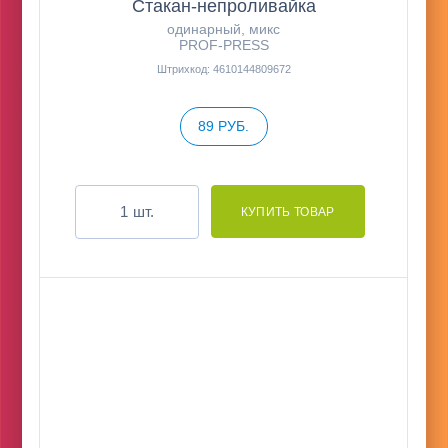
Стакан-непроливайка
одинарный, микс
PROF-PRESS
Штрихкод: 4610144809672
89 РУБ.
шт.