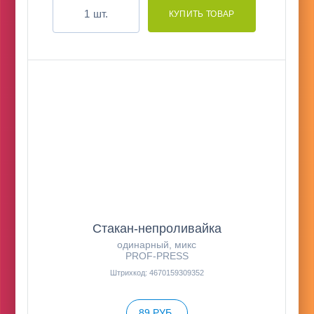
шт.
Стакан-непроливайка
одинарный, микс
PROF-PRESS
Штрихкод: 4670159309352
89 РУБ.