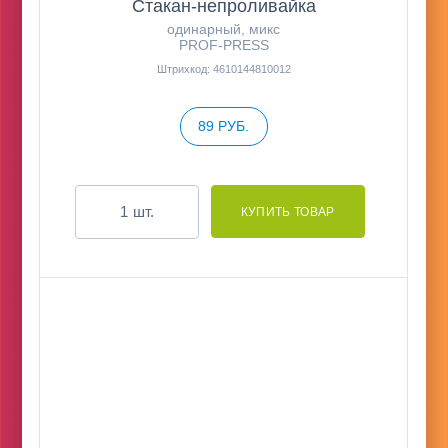
Стакан-непроливайка
одинарный, микс
PROF-PRESS
Штрихкод: 4610144810012
89 РУБ.
шт.