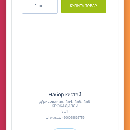
шт.
Набор кистей
д/рисования, №4, №6, №8
КРОК&ДИЛЛИ
3шт
Штрихкод: 4606068816759