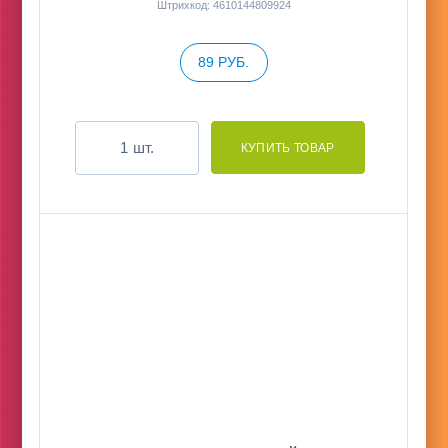
Штрихкод: 4610144809924
89 РУБ.
шт.