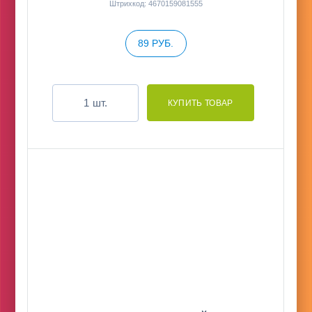
Штрихкод: 4670159081555
89 РУБ.
шт.