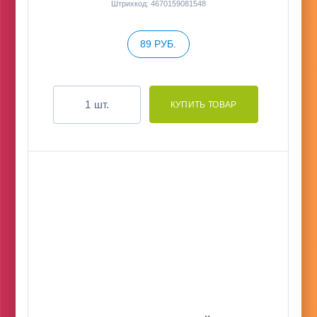
Штрихкод: 4670159081548
89 РУБ.
шт.