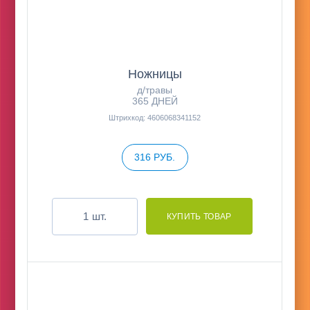
Ножницы
д/травы
365 ДНЕЙ
Штрихкод: 4606068341152
316 РУБ.
шт.