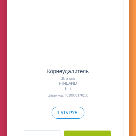
Корнеудалитель
355 мм
FINLAND
1шт
Штрихкод: 4610085176130
1 515 РУБ.