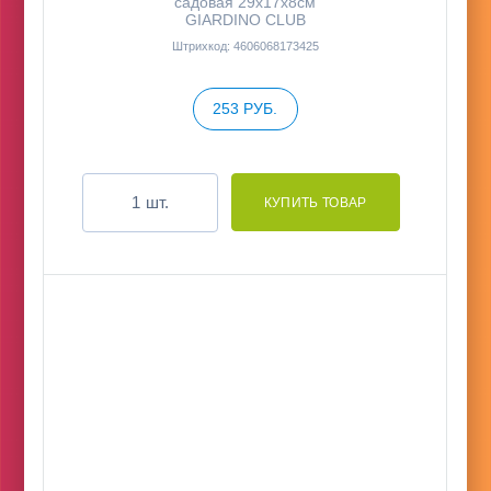
садовая 29х17х8см
GIARDINO CLUB
Штрихкод: 4606068173425
253 РУБ.
шт.