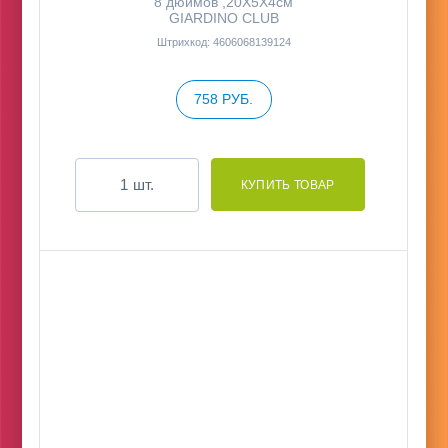
8 дюймов ,20Х5Х4см
GIARDINO CLUB
Штрихкод: 4606068139124
758 РУБ.
шт.