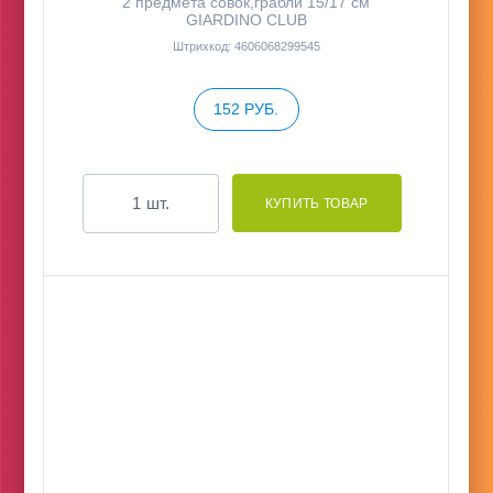
2 предмета совок,грабли 15/17 см
GIARDINO CLUB
Штрихкод: 4606068299545
152 РУБ.
шт.