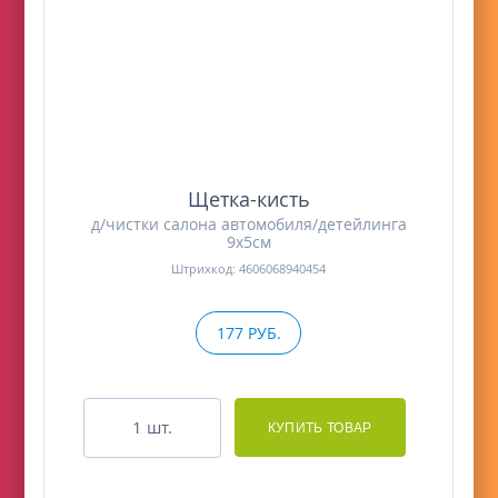
Щетка-кисть
д/чистки салона автомобиля/детейлинга
9х5см
Штрихкод: 4606068940454
177 РУБ.
шт.