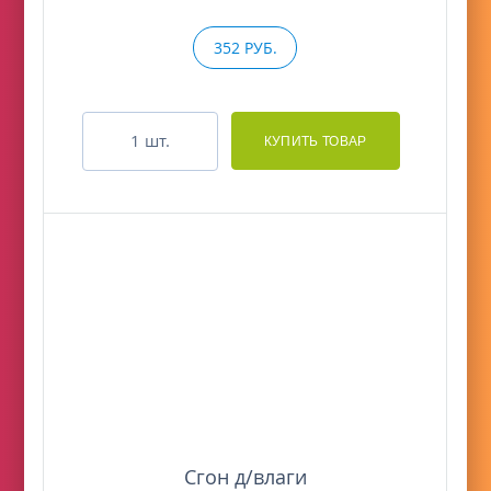
352 РУБ.
шт.
Сгон д/влаги