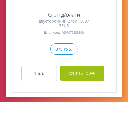
Сгон д/влаги
двусторонний 27см FL087
ZEUS
Штрихкод: 4607079338100
379 РУБ.
шт.