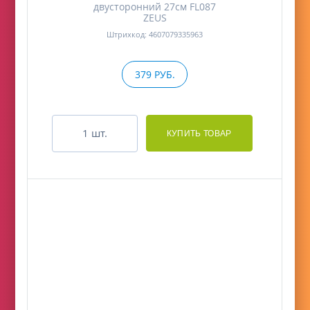
двусторонний 27см FL087
ZEUS
Штрихкод: 4607079335963
379 РУБ.
шт.