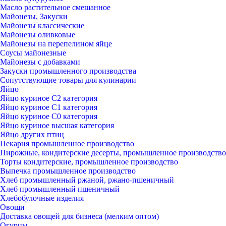
Масло растительное смешанное
Майонезы, Закуски
Майонезы классические
Майонезы оливковые
Майонезы на перепелином яйце
Соусы майонезные
Майонезы с добавками
Закуски промышленного производства
Сопутствующие товары для кулинарии
Яйцо
Яйцо куриное С2 категория
Яйцо куриное С1 категория
Яйцо куриное С0 категория
Яйцо куриное высшая категория
Яйцо других птиц
Пекарня промышленное производство
Пирожные, кондитерские десерты, промышленное производство
Торты кондитерские, промышленное производство
Выпечка промышленное производство
Хлеб промышленный ржаной, ржано-пшеничный
Хлеб промышленный пшеничный
Хлебобулочные изделия
Овощи
Доставка овощей для бизнеса (мелким оптом)
Огурцы