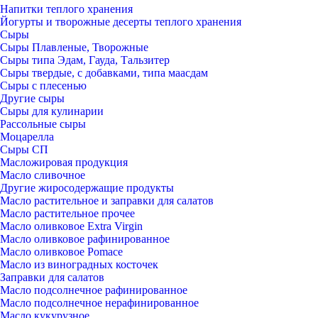
Напитки теплого хранения
Йогурты и творожные десерты теплого хранения
Сыры
Сыры Плавленые, Творожные
Сыры типа Эдам, Гауда, Тальзитер
Сыры твердые, с добавками, типа маасдам
Сыры с плесенью
Другие сыры
Сыры для кулинарии
Рассольные сыры
Моцарелла
Сыры СП
Масложировая продукция
Масло сливочное
Другие жиросодержащие продукты
Масло растительное и заправки для салатов
Масло растительное прочее
Масло оливковое Extra Virgin
Масло оливковое рафинированное
Масло оливковое Pomace
Масло из виноградных косточек
Заправки для салатов
Масло подсолнечное рафинированное
Масло подсолнечное нерафинированное
Масло кукурузное