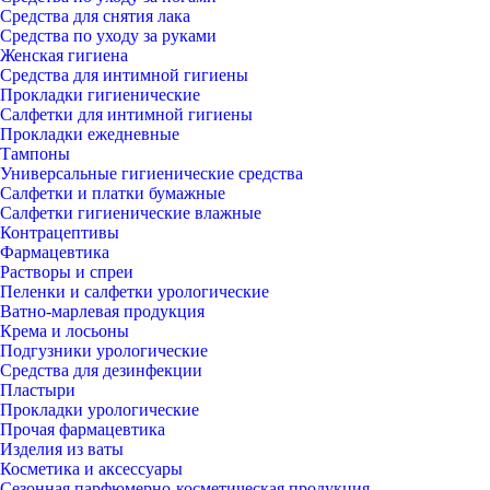
Средства для снятия лака
Средства по уходу за руками
Женская гигиена
Средства для интимной гигиены
Прокладки гигиенические
Салфетки для интимной гигиены
Прокладки ежедневные
Тампоны
Универсальные гигиенические средства
Салфетки и платки бумажные
Салфетки гигиенические влажные
Контрацептивы
Фармацевтика
Растворы и спреи
Пеленки и салфетки урологические
Ватно-марлевая продукция
Крема и лосьоны
Подгузники урологические
Средства для дезинфекции
Пластыри
Прокладки урологические
Прочая фармацевтика
Изделия из ваты
Косметика и аксессуары
Сезонная парфюмерно-косметическая продукция