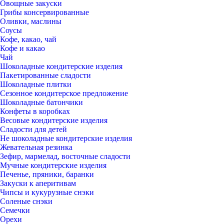
Овощные закуски
Грибы консервированные
Оливки, маслины
Соусы
Кофе, какао, чай
Кофе и какао
Чай
Шоколадные кондитерские изделия
Пакетированные сладости
Шоколадные плитки
Сезонное кондитерское предложение
Шоколадные батончики
Конфеты в коробках
Весовые кондитерские изделия
Сладости для детей
Не шоколадные кондитерские изделия
Жевательная резинка
Зефир, мармелад, восточные сладости
Мучные кондитерские изделия
Печенье, пряники, баранки
Закуски к аперитивам
Чипсы и кукурузные снэки
Соленые снэки
Семечки
Орехи