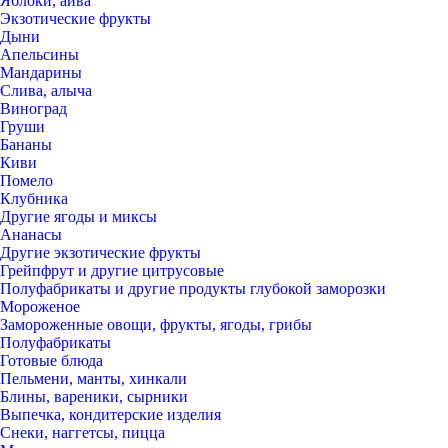
Яблоки, айва
Экзотические фрукты
Дыни
Апельсины
Мандарины
Слива, алыча
Виноград
Груши
Бананы
Киви
Помело
Клубника
Другие ягоды и миксы
Ананасы
Другие экзотические фрукты
Грейпфрут и другие цитрусовые
Полуфабрикаты и другие продукты глубокой заморозки
Мороженое
Замороженные овощи, фрукты, ягоды, грибы
Полуфабрикаты
Готовые блюда
Пельмени, манты, хинкали
Блины, вареники, сырники
Выпечка, кондитерские изделия
Снеки, наггетсы, пицца