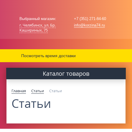
Выбранный магазин:
+7 (351) 271-84-60
г. Челябинск, ул. Бр.
info@korzina74.ru
Кашириных, 75
Посмотреть время доставки
Каталог товаров
Главная
Cтатьи
Cтатьи
Cтатьи